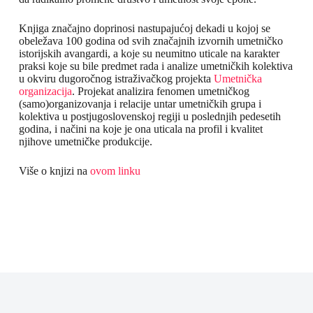
Knjiga značajno doprinosi nastupajućoj dekadi u kojoj se
obeležava 100 godina od svih značajnih izvornih umetničko
istorijskih avangardi, a koje su neumitno uticale na karakter
praksi koje su bile predmet rada i analize umetničkih kolektiva
u okviru dugoročnog istraživačkog projekta
Umetnička
organizacija
. Projekat analizira fenomen umetničkog
(samo)organizovanja i relacije untar umetničkih grupa i
kolektiva u postjugoslovenskoj regiji u poslednjih pedesetih
godina, i načini na koje je ona uticala na profil i kvalitet
njihove umetničke produkcije.
Više o knjizi na
ovom linku