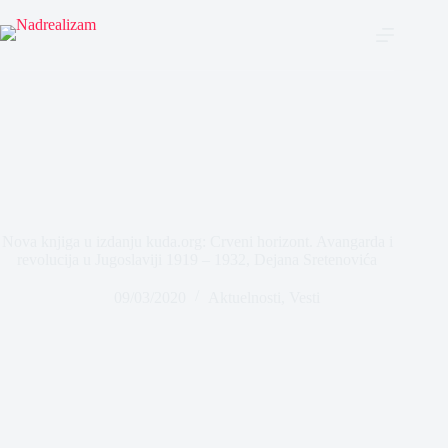
Nova knjiga u izdanju kuda.org: Crveni horizont. Avangarda i
revolucija u Jugoslaviji 1919 – 1932, Dejana Sretenovića
09/03/2020
Aktuelnosti
,
Vesti