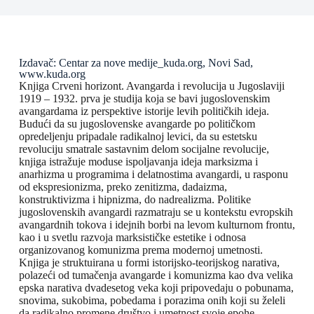
Izdavač: Centar za nove medije_kuda.org, Novi Sad,
www.kuda.org
Knjiga Crveni horizont. Avangarda i revolucija u Jugoslaviji
1919 – 1932. prva je studija koja se bavi jugoslovenskim
avangardama iz perspektive istorije levih političkih ideja.
Budući da su jugoslovenske avangarde po političkom
opredeljenju pripadale radikalnoj levici, da su estetsku
revoluciju smatrale sastavnim delom socijalne revolucije,
knjiga istražuje moduse ispoljavanja ideja marksizma i
anarhizma u programima i delatnostima avangardi, u rasponu
od ekspresionizma, preko zenitizma, dadaizma,
konstruktivizma i hipnizma, do nadrealizma. Politike
jugoslovenskih avangardi razmatraju se u kontekstu evropskih
avangardnih tokova i idejnih borbi na levom kulturnom frontu,
kao i u svetlu razvoja marksističke estetike i odnosa
organizovanog komunizma prema modernoj umetnosti.
Knjiga je struktuirana u formi istorijsko-teorijskog narativa,
polazeći od tumačenja avangarde i komunizma kao dva velika
epska narativa dvadesetog veka koji pripovedaju o pobunama,
snovima, sukobima, pobedama i porazima onih koji su želeli
da radikalno promene društvo i umetnost svoje epohe.