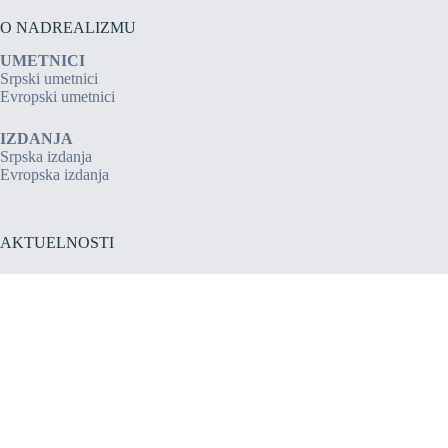
O NADREALIZMU
UMETNICI
Srpski umetnici
Evropski umetnici
IZDANJA
Srpska izdanja
Evropska izdanja
AKTUELNOSTI
Saznajte najnovije vesti iz sveta nadrealizma. Upoznajte se sa
novim umetnicima, izložbama i interpretacijama ovog
fascinantnog umetničkog pravca.
Aktuelnosti
Copyright © 2026 - Design By
Studio digital